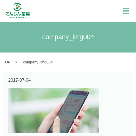
メ
company_img004
TOP
company_img004
2017-07-04